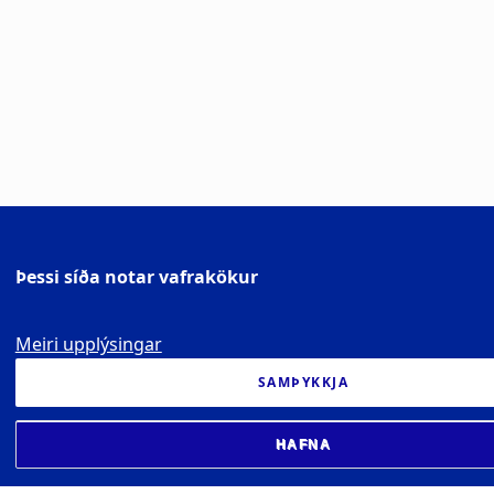
Þessi síða notar vafrakökur
Meiri upplýsingar
SAMÞYKKJA
HAFNA